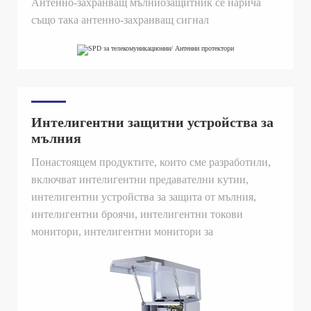
Антенно-захранващ мълниозащитник се нарича
също така антенно-захранващ сигнал
мълниозащитник, антенно-захранван
мълниозащитник, антенно-захранващ линия
мълниозащитник и антенно-захранващ линия
мълниозащитник. В действителния избор
честотният диапазон на продукта, загубата на
Интелигентни защитни устройства за
вмъкване, максималният разряд и други параметри
мълния
са основните съображения.
Понастоящем продуктите, които сме разработили,
включват интелигентни предавателни кутии,
интелигентни устройства за защита от мълния,
интелигентни броячи, интелигентни токови
монитори, интелигентни монитори за
съпротивление, многофункционални монитори и
др.