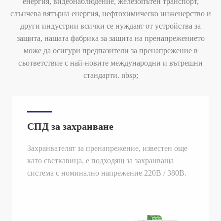
енергия, видеонаблюдение, железопътен транспорт,
слънчева вятърна енергия, нефтохимическо инженерство и
други индустрии всички се нуждаят от устройства за
защита, нашата фабрика за защита на пренапрежението
може да осигури предпазители за пренапрежение в
съответствие с най-новите международни и вътрешни
стандарти. nbsp;
СПД за захранване
Захранвателят за пренапрежение, известен още
като светкавица, е подходящ за захранваща
система с номинално напрежение 220В / 380В.