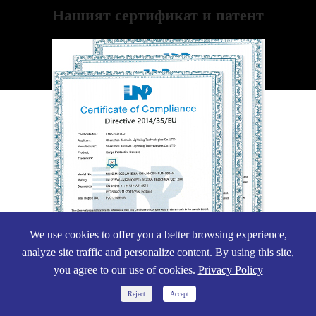
Нашият сертификат и патент
We use cookies to offer you a better browsing experience,
analyze site traffic and personalize content. By using this site,
you agree to our use of cookies.
Privacy Policy


Reject
Accept