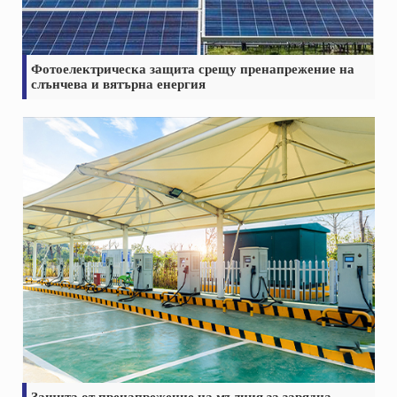
Фотоелектрическа защита срещу пренапрежение на
слънчева и вятърна енергия