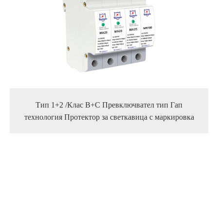
Тип 1+2 /Клас В+С Превключвател тип Гап
технология Протектор за светкавица с маркировка