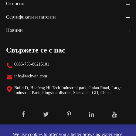
Относно
Сертификати и патенти
Новини
Свържете се с нас
0086-755-86215101

info@techwin.com

Build D, Huafeng Hi-Tech Industrial park, Jinlan Road, Large

Industrial Park, Pingshan district, Shenzhen, GD, China
Авторски права ©
Shenzhen Techwin Lightning Technologies Co.,
Ltd.
Всички права запазени.
We use cookies to offer you a better browsing experience,