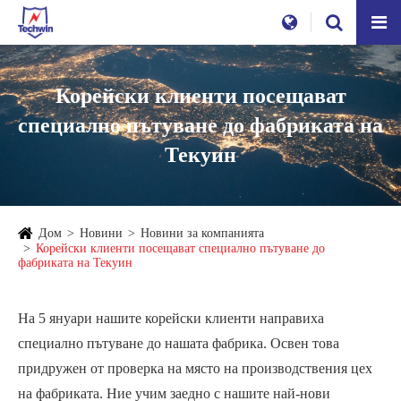
Корейски клиенти посещават
специално пътуване до фабриката на
Текуин
Дом
Новини
Новини за компанията
Корейски клиенти посещават специално пътуване до
фабриката на Текуин
На 5 януари нашите корейски клиенти направиха
специално пътуване до нашата фабрика. Освен това
придружен от проверка на място на производствения цех
на фабриката. Ние учим заедно с нашите най-нови