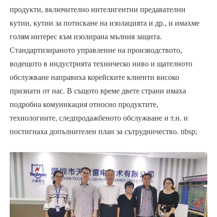
продукти, включително интелигентни предавателни
кутии, кутии за потискане на изолацията и др., и имахме
голям интерес към изолирана мълния защита.
Стандартизираното управление на производството,
водещото в индустрията техническо ниво и щателното
обслужване направиха корейските клиенти високо
признати от нас. В същото време двете страни имаха
подробна комуникация относно продуктите,
технологиите, следпродажбеното обслужване и т.н. и
постигнаха допълнителен план за сътрудничество. nbsp;