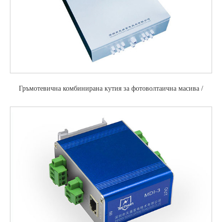
Гръмотевична комбинирана кутия за фотоволтаична масива /
фотоволтаична разпределителна кутия