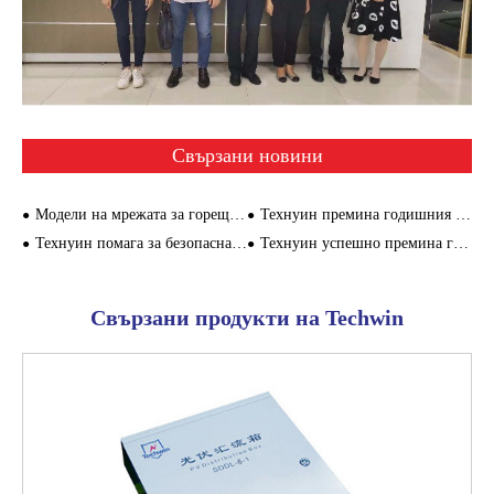
Свързани новини
Модели на мрежата за горещи продажби, специално създадени за метрото Сямен
Технуин премина годишния преглед на сертифицирането на системата за качество на Китай за 2022 г.
Технуин помага за безопасната работа на системата за мониторинг на университета в Шенжен
Технуин успешно премина годишния надзор и одит на системата за управление през 2021 г.
Свързани продукти на Techwin