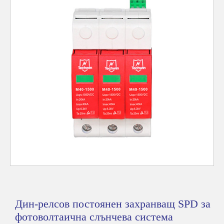
Дин-релсов постоянен захранващ SPD за
фотоволтаична слънчева система