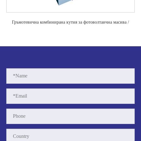
Гръмотевична комбинирана кутия за фотоволтаична масива /
фотоволтаична разпределителна кутия