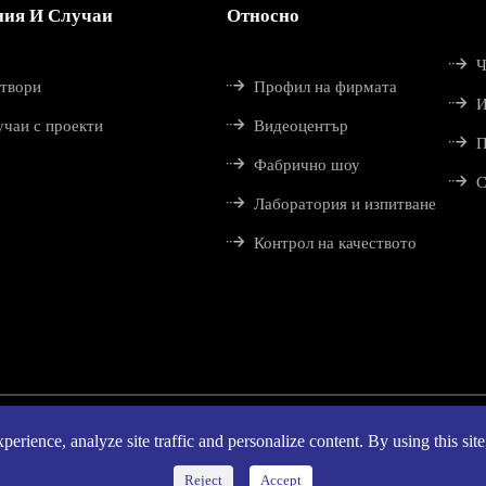
ния И Случаи
Относно

Ч

зтвори
Профил на фирмата

И

учаи с проекти
Видеоцентър

П

Фабрично шоу

С

Лаборатория и изпитване

Контрол на качеството
erience, analyze site traffic and personalize content. By using this sit
ава ©
Shenzhen Techwin Lightning Technologies Co., Ltd.
Всички пр
Reject
Accept