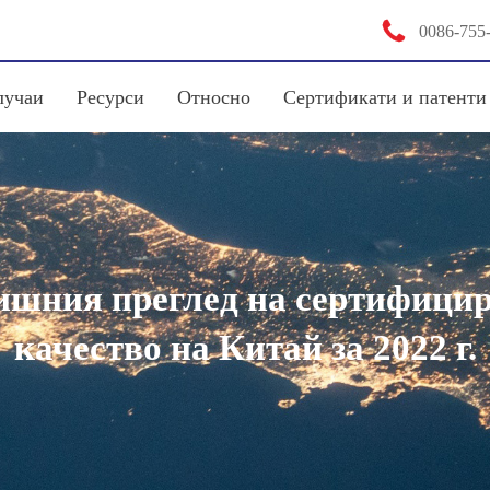

0086-755
лучаи
Ресурси
Относно
Сертификати и патенти
ишния преглед на сертифицира
качество на Китай за 2022 г.