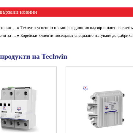
вързани новини
 в Шенжен
Технуин успешно премина годишния надзор и одит на системата за управление през 2
то Сямен
Корейски клиенти посещават специално пътуване до фабриката на Те
продукти на Techwin