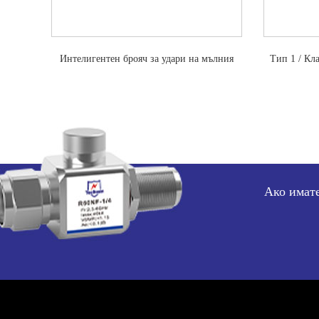
Интелигентен брояч за удари на мълния
Тип 1 / Кл
на мълнии з
Ако имате