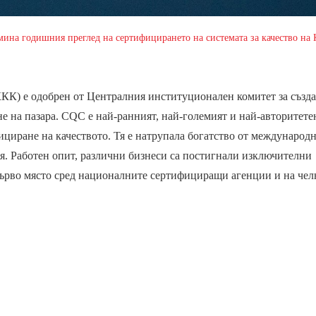
ина годишния преглед на сертифицирането на системата за качество на К
ККК) е одобрен от Централния институционален комитет за създ
е на пазара. CQC е най-ранният, най-големият и най-авторитете
циране на качеството. Тя е натрупала богатство от международ
я. Работен опит, различни бизнеси са постигнали изключителни
 първо място сред националните сертифициращи агенции и на чел