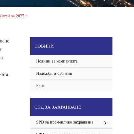
итай за 2022 г.
аване
НОВИНИ
н
ни
Новини за компанията
Изложби и събития
ната
Блог
СПД ЗА ЗАХРАНВАНЕ
SPD за променливо захранване