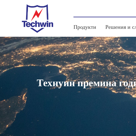
Продукти
Решения и с
Технуин премина год