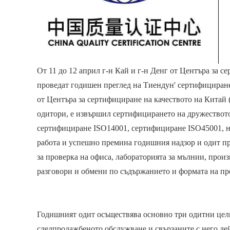
От 11 до 12 април г-н Кай и г-н Денг от Центъра за с
проведат годишен преглед на Тиендун' сертифициране
от Центъра за сертифициране на качеството на Китай 
одитори, е извършил сертифицирането на дружеството
сертифициране ISO14001, сертифициране ISO45001, на
работа и успешно премина годишния надзор и одит пр
за проверка на офиса, лабораторията за мълнии, произ
разговори и обмени по съдържанието и формата на пр
Годишният одит осъществява основно три одитни цели
следпродажбеното обслужване и свързаните с него де