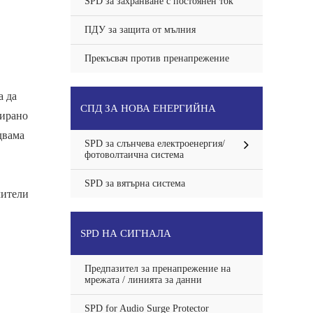
SPD за захранване с постоянен ток
ПДУ за защита от мълния
Прекъсвач против пренапрежение
а да
СПД ЗА НОВА ЕНЕРГИЙНА
тирано
двама
SPD за слънчева електроенергия/
СИСТЕМА
фотоволтаична система
SPD за вятърна система
чители
SPD НА СИГНАЛА
Предпазител за пренапрежение на
мрежата / линията за данни
SPD for Audio Surge Protector