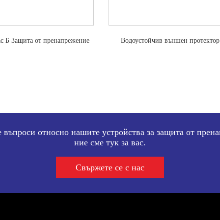
ас Б Защита от пренапрежение
Водоустойчив външен протектор
а системи за променливотоково
пренапрежение
захранване
 въпроси относно нашите устройства за защита от прен
ние сме тук за вас.
Свържете се с нас