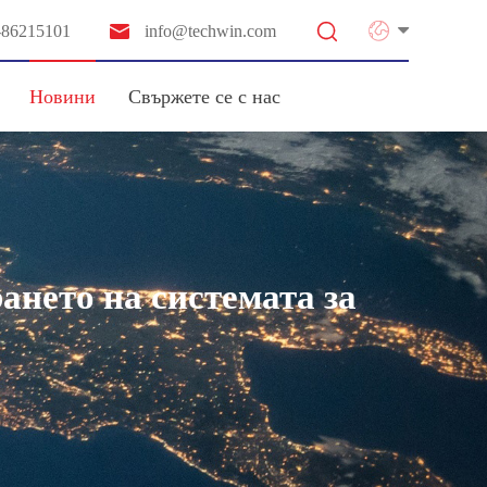


-86215101
info@techwin.com
Новини
Свържете се с нас
нето на системата за