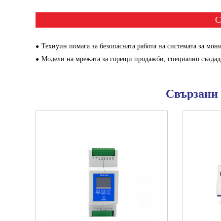
С
Технуин помага за безопасната работа на системата за мониторинг на университета
Модели на мрежата за горещи продажби, специално създадени за метро
Свързани 