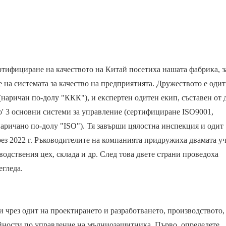
ертифициране на качеството на Китай посетиха нашата фабрика, з
 на системата за качество на предприятията. Дружеството е оди
(наричан по-долу "ККК"), и експертен одитен екип, съставен от 
' 3 основни системи за управление (сертифициране ISO9001,
ричано по-долу "ISO"). Тя завърши цялостна инспекция и одит
ез 2022 г. Ръководителите на компанията придружиха двамата у
водствения цех, склада и др. След това двете страни проведоха
егледа.
 чрез одит на проектирането и разработването, производството,
йности по управление на мълниозащитника. Първо, определете