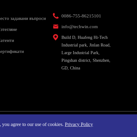

0086-755-86215101
есто задавани въпроси

info@techwin.com
зтегляне

Build D, Huafeng Hi-Tech
атенти
Industrial park, Jinlan Road,
ертификати
Large Industrial Park,
Pingshan district, Shenzhen,
GD, China
e, you agree to our use of cookies.
Privacy Policy
ава запазени.