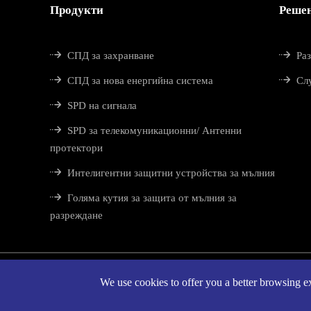
Продукти
Реше


СПД за захранване
Ра


СПД за нова енергийна система
Сл

SPD на сигнала

SPD за телекомуникационни/ Антенни
протектори

Интелигентни защитни устройства за мълния

Голяма кутия за защита от мълния за
разреждане
We use cookies to offer you a better browsing exp
Авторски пр