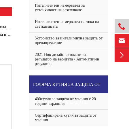
Интелигентен измервател за
устойчивост на заземяване
Интелигентен измервател на тока на

светкавицата
021 г.
куин
Устройство за интелигентна защита от

пренапрежение

2021 Нов дизайн автоматичен
регулатор на веригата / Автоматичен
регулатор
ГОЛЯМА КУТИЯ ЗА ЗАЩИТА ОТ
400кутия за защита от мълния с 20
МЪЛНИЯ ЗА РАЗРЕЖДАНЕ
години гаранция
Сертифицирана кутия за защита от
мълния