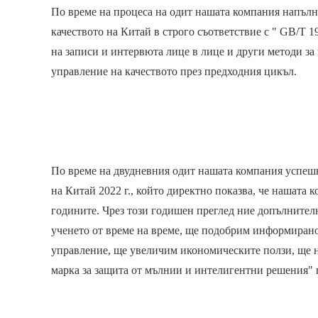
По време на процеса на одит нашата компания напълн
качеството на Китай в строго съответствие с " GB/T 1
на записи и интервюта лице в лице и други методи за
управление на качеството през предходния цикъл.
По време на двудневния одит нашата компания успешн
на Китай 2022 г., който директно показва, че нашата 
годините. Чрез този годишен преглед ние допълнител
ученето от време на време, ще подобрим информиранос
управление, ще увеличим икономическите ползи, ще н
марка за защита от мълнии и интелигентни решения" 