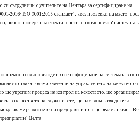
о си сътрудничи с учителите на Центъра за сертифициране на
9001-2016/ ISO 9001:2015 стандарт", чрез проверки на място, про
 подробно проверка на ефективността на компанията' системата з
о премина годишния одит за сертифициране на системата за кач
компания отдава голямо значение на управлението на качеството 
но ще укрепим процеса на контрол на качеството, ще организира
тта за качеството на служителите, ще намалим разходите за
асърчаваме развитието на предприятието и ще реализираме " В
предприятие' Целта.