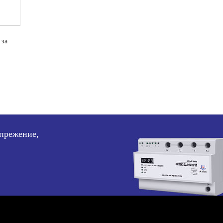
 за
апрежение,