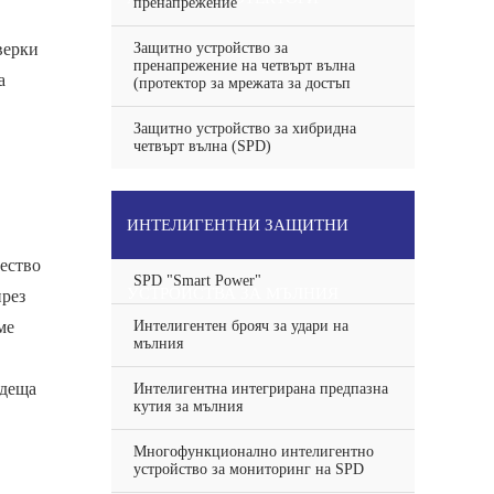
пренапрежение
верки
Защитно устройство за
пренапрежение на четвърт вълна
а
(протектор за мрежата за достъп
Защитно устройство за хибридна
четвърт вълна (SPD)
ИНТЕЛИГЕНТНИ ЗАЩИТНИ
ество
SPD "Smart Power"
УСТРОЙСТВА ЗА МЪЛНИЯ
през
ме
Интелигентен брояч за удари на
мълния
одеща
Интелигентна интегрирана предпазна
кутия за мълния
Многофункционално интелигентно
устройство за мониторинг на SPD