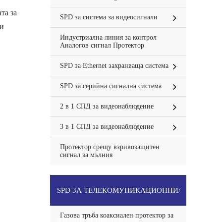
та за
SPD за система за видеосигнали
ли
Индустриална линия за контрол
Аналогов сигнал Протектор
SPD за Ethernet захранваща система
SPD за серийна сигнална система
2 в 1 СПД за видеонаблюдение
3 в 1 СПД за видеонаблюдение
Протектор срещу взривозащитен
сигнал за мълния
SPD ЗА ТЕЛЕКОМУНИКАЦИОННИ/
Газова тръба коаксиален протектор за
АНТЕННИ ПРОТЕКТОРИ