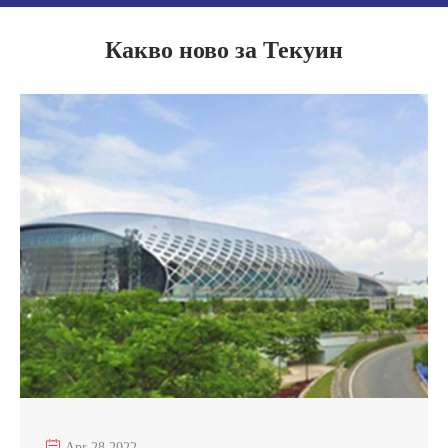
Какво ново за Текуин

Apr 28,2022