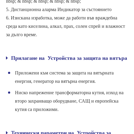
nbsp; & nbsp; & nbsp; & nbsp; & nbsp;
5. Дистанционна аларма Индикатор за състоянието
6. Изискана изработка, може да работи във враждебна
среда като киселина, алкал, прах, солен спрей и влажност
за дълго време.
Прилагане на Устройства за защита на вятъра
Приложени към система за защита на вятърната
енергия, генератор на вятърна енергия.
Ниско напрежение трансформаторна кутия, изход на
второ захранващо оборудване, САЩ и европейска
кутия са приложими.
Технически параметри на Устройства за