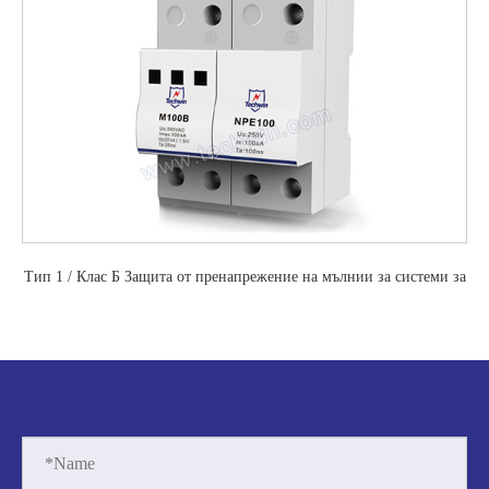
Тип 1 / Клас Б Защита от пренапрежение на мълнии за системи за
променливотоково захранване