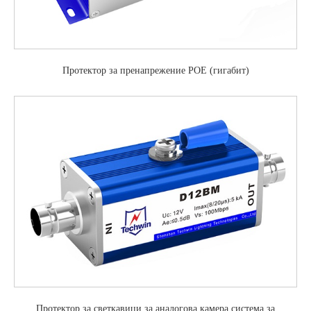
Протектор за пренапрежение POE (гигабит)
Протектор за светкавици за аналогова камера система за