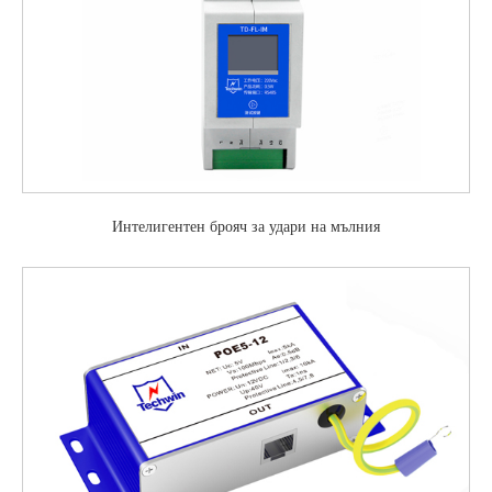
Интелигентен брояч за удари на мълния