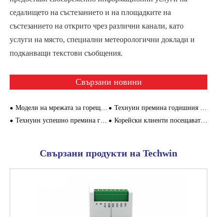
седалището на състезанието и на площадките на
състезанието на открито чрез различни канали, като
услуги на място, специални метеорологични доклади и
подканващи текстови съобщения.
Свързани новини
Модели на мрежата за горещи продажби, специално създадени за метрото Сямен
Технуин премина годишния преглед на сертифицирането на системата за качество на Китай за 2022 г.
Технуин успешно премина годишния надзор и одит на системата за управление през 2021 г.
Корейски клиенти посещават специално пътуване до фабриката на Текуин
Свързани продукти на Techwin