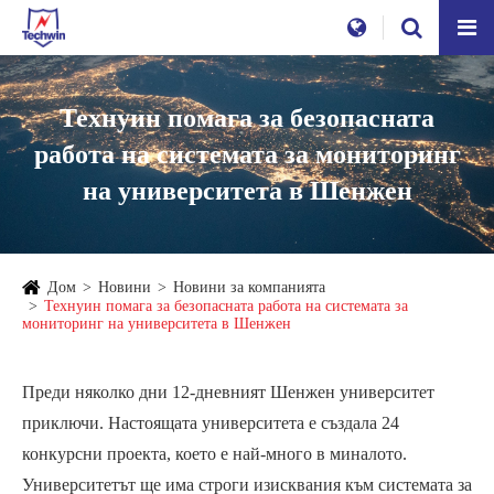
Технуин помага за безопасната
работа на системата за мониторинг
на университета в Шенжен
Дом
Новини
Новини за компанията
Технуин помага за безопасната работа на системата за
мониторинг на университета в Шенжен
Преди няколко дни 12-дневният Шенжен университет
приключи. Настоящата университета е създала 24
конкурсни проекта, което е най-много в миналото.
Университетът ще има строги изисквания към системата за