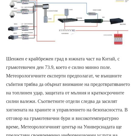
Шенжен е крайбрежен град в южната част на Китай, с
гръмотевичен ден 73.9, което е силно минно поле.
Метеорологичните експерти предполагат, че външните
събития трябва да обърнат внимание на предотвратяването
на топлинен удар, защитата от мълния и краткосрочните
силни валежи. Съответните отдели следва да засилят
хигиената на храните и управлението на безопасността. В
отговор на гръмотевични бури и високотемпературно
време, Метеорологичният център на Универсиадата ще
предостави своевременно информационни услуги на