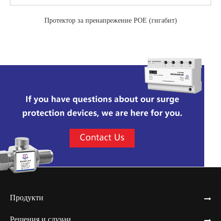
Протектор за пренапрежение POE (гигабит)
Продукти
Решения и случаи