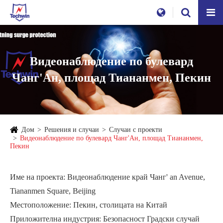
Видеонаблюдение по булевард
Чанг'Ан, площад Тиананмен, Пекин
Дом
Решения и случаи
Случаи с проекти
Видеонаблюдение по булевард Чанг'Ан, площад Тиананмен,
Пекин
Име на проекта: Видеонаблюдение край Чанг' an Avenue,
Tiananmen Square, Beijing
Местоположение: Пекин, столицата на Китай
Приложителна индустрия: Безопасност Градски случай