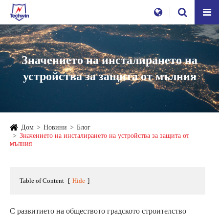
Значението на инсталирането на
устройства за защита от мълния
Дом
Новини
Блог
Значението на инсталирането на устройства за защита от
мълния
Table of Content
[
Hide
]
С развитието на обществото градското строителство