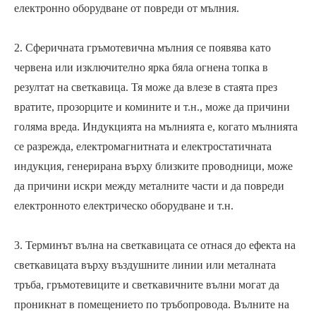
електронно оборудване от повреди от мълния.
2. Сферичната гръмотевична мълния се появява като
червена или изключително ярка бяла огнена топка в
резултат на светкавица. Тя може да влезе в стаята през
вратите, прозорците и комините и т.н., може да причини
голяма вреда. Индукцията на мълнията е, когато мълнията
се разрежда, електромагнитната и електростатичната
индукция, генерирана върху близките проводници, може
да причини искри между металните части и да повреди
електронното електрическо оборудване и т.н.
3. Терминът вълна на светкавицата се отнася до ефекта на
светкавицата върху въздушните линии или металната
тръба, гръмотевиците и светкавичните вълни могат да
проникнат в помещението по тръбопровода. Вълните на