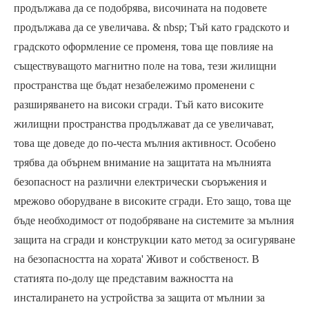
продължава да се подобрява, височината на подовете
продължава да се увеличава. & nbsp; Тъй като градското и
градското оформление се променя, това ще повлияе на
съществуващото магнитно поле на това, тези жилищни
пространства ще бъдат незабележимо променени с
разширяването на високи сгради. Тъй като високите
жилищни пространства продължават да се увеличават,
това ще доведе до по-честа мълния активност. Особено
трябва да обърнем внимание на защитата на мълнията
безопасност на различни електрически съоръжения и
мрежово оборудване в високите сгради. Ето защо, това ще
бъде необходимост от подобряване на системите за мълния
защита на сгради и конструкции като метод за осигуряване
на безопасността на хората' Живот и собственост. В
статията по-долу ще представим важността на
инсталирането на устройства за защита от мълнии за