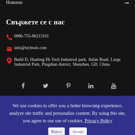
Новини
Свържете се с нас
0086-755-86215101

info@techwin.com

Build D, Huafeng Hi-Tech Industrial park, Jinlan Road, Large

Industrial Park, Pingshan district, Shenzhen, GD, China
Авторски права ©
Shenzhen Techwin Lightning Technologies Co.,
Ltd.
Всички права запазени.
We use cookies to offer you a better browsing experience,
analyze site traffic and personalize content. By using this site,
Карта на сайта
|
Декларация за поверителност
you agree to our use of cookies.
Privacy Policy
Reject
Accept

