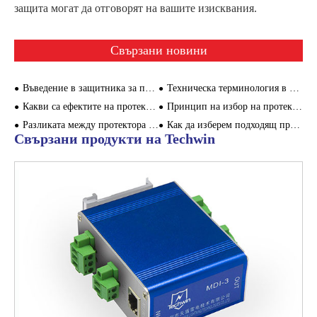
защита могат да отговорят на вашите изисквания.
Свързани новини
Въведение в защитника за пренапрежение на сигнала и неговата функция за защита от мълния
Техническа терминология в стандарт IEC61643-1
Какви са ефектите на протекторите за пренапрежение?
Принцип на избор на протектор за пренапрежение в разпределителната кутия
Разликата между протектора за пренапрежение и протектора за изтичане
Как да изберем подходящ протектор за пренапрежение?
Свързани продукти на Techwin