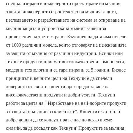
специализирана в инженерното проектиране на мълния
защита, инженерното строителство на мълния защита,
изследването и разработването на система за откриване на
мълния защита и устройства за мълния защита за
приложения на трети страни. Към днешна дата има повече
от 1000 различни модела, които отговарят на изискванията
за защита от мълния от различни индустрии. Всички или
техните продукти приемат висококачествени компоненти,
модерни технологии и са гарантирани за 5 години. Бизнес
принципът и вечните цели на Технуин е да спечели
доверието от своите клиенти чрез предоставяне на
висококачествени продукти и добри услуги. Технуин
работи за целта на " Изработване на най-добрите продукти
за защита от мълнии за клиентите". Клиентите са топло
добре дошли да се консултират с нас по всяко време
онлайн, за да обсъдят как Технуин' Продуктите за мълния