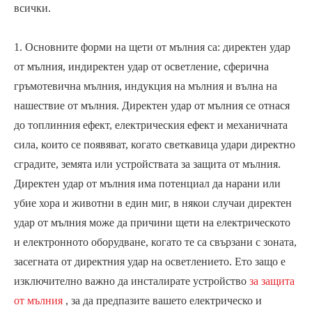
всички.
1. Основните форми на щети от мълния са: директен удар
от мълния, индиректен удар от осветление, сферична
гръмотевична мълния, индукция на мълния и вълна на
нашествие от мълния. Директен удар от мълния се отнася
до топлинния ефект, електрическия ефект и механичната
сила, които се появяват, когато светкавица удари директно
сградите, земята или устройствата за защита от мълния.
Директен удар от мълния има потенциал да нарани или
убие хора и животни в един миг, в някои случаи директен
удар от мълния може да причини щети на електрическото
и електронното оборудване, когато те са свързани с зоната,
засегната от директния удар на осветлението. Ето защо е
изключително важно да инсталирате устройство
за защита
от мълния
, за да предпазите вашето електрическо и