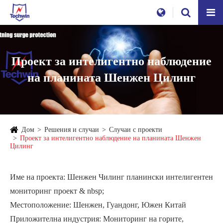
Проект за интелигентно наблюдение
на планината Шенжен Цилинг
Дом
Решения и случаи
Случаи с проекти
Проект за интелигентно наблюдение на планината Шенжен
Цилинг
Име на проекта: Шенжен Чилинг планински интелигентен
мониторинг проект & nbsp;
Местоположение: Шенжен, Гуандонг, Южен Китай
Приложителна индустрия: Мониторинг на горите,