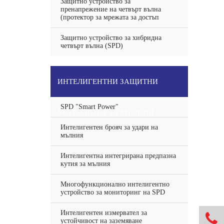
Защитно устройство за
пренапрежение на четвърт вълна
(протектор за мрежата за достъп
Защитно устройство за хибридна
четвърт вълна (SPD)
ИНТЕЛИГЕНТНИ ЗАЩИТНИ
SPD "Smart Power"
УСТРОЙСТВА ЗА МЪЛНИЯ
Интелигентен брояч за удари на
мълния
Интелигентна интегрирана предпазна
кутия за мълния
Многофункционално интелигентно
устройство за мониторинг на SPD
Интелигентен измервател за

устойчивост на заземяване