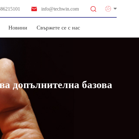


-86215101
info@techwin.com
Новини
Свържете се с нас
ва допълнителна базова