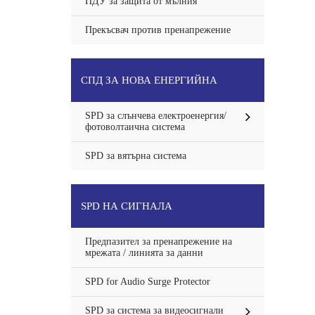
ПДУ за защита от мълния
Прекъсвач против пренапрежение
СПД ЗА НОВА ЕНЕРГИЙНА
SPD за слънчева електроенергия/
СИСТЕМА
фотоволтаична система
SPD за вятърна система
SPD НА СИГНАЛА
Предпазител за пренапрежение на
мрежата / линията за данни
SPD for Audio Surge Protector
SPD за система за видеосигнали