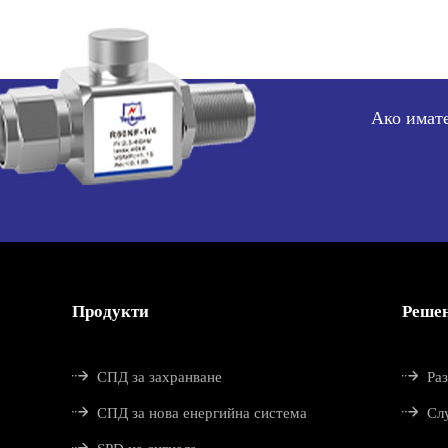
Ако имате
Продукти
Реше


СПД за захранване
Ра


СПД за нова енергийна система
Сл