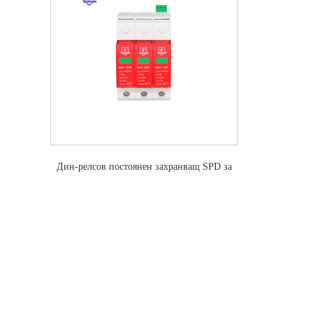
Дин-релсов постоянен захранващ SPD за
фотоволтаична слънчева система