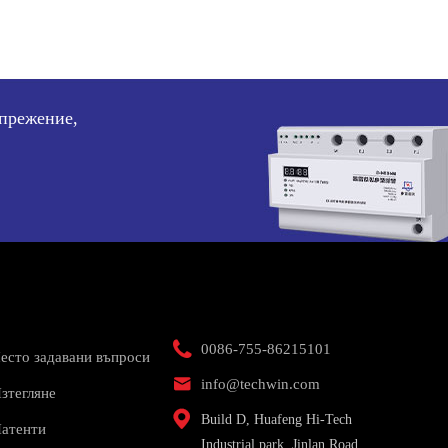
апрежение,

0086-755-86215101
есто задавани въпроси

info@techwin.com
зтегляне

Build D, Huafeng Hi-Tech
атенти
Industrial park, Jinlan Road,