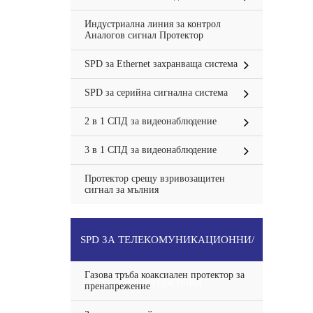
Индустриална линия за контрол
Аналогов сигнал Протектор
SPD за Ethernet захранваща система
SPD за серийна сигнална система
2 в 1 СПД за видеонаблюдение
3 в 1 СПД за видеонаблюдение
Протектор срещу взривозащитен
сигнал за мълния
SPD ЗА ТЕЛЕКОМУНИКАЦИОННИ/
Газова тръба коаксиален протектор за
АНТЕННИ ПРОТЕКТОРИ
пренапрежение