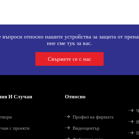
 въпроси относно нашите устройства за защита от прен
ние сме тук за вас.
Свържете се с нас
ния И Случаи
Относно

Ч

зтвори
Профил на фирмата

И

учаи с проекти
Видеоцентър

П