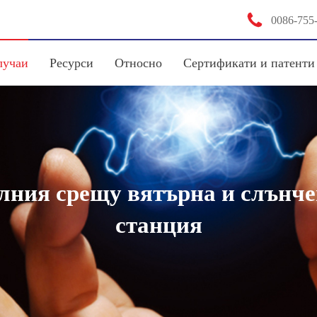

0086-755
лучаи
Ресурси
Относно
Сертификати и патенти
ълния срещу вятърна и слънче
станция