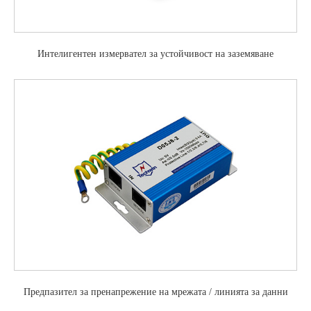
Интелигентен измервател за устойчивост на заземяване
Предпазител за пренапрежение на мрежата / линията за данни