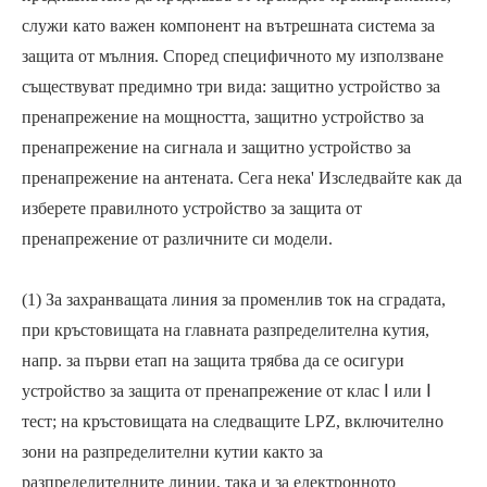
служи като важен компонент на вътрешната система за
защита от мълния. Според специфичното му използване
съществуват предимно три вида: защитно устройство за
пренапрежение на мощността, защитно устройство за
пренапрежение на сигнала и защитно устройство за
пренапрежение на антената. Сега нека' Изследвайте как да
изберете правилното устройство за защита от
пренапрежение от различните си модели.
(1) За захранващата линия за променлив ток на сградата,
при кръстовищата на главната разпределителна кутия,
напр. за първи етап на защита трябва да се осигури
устройство за защита от пренапрежение от клас Ⅰ или Ⅰ
тест; на кръстовищата на следващите LPZ, включително
зони на разпределителни кутии както за
разпределителните линии, така и за електронното