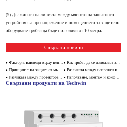
(5) Дължината на линията между мястото на защитното
устройство за пренапрежение и помещението за защитено
оборудване трябва да бъде по-голяма от 10 метра.
Свързани новини
Фактори, влияещи върху цената на протектора за пренапрежение
Как трябва да се използват заедно устройството за защита от напрежение и SCB
Принципът на защита от мълния срещу пренапрежение
Разликата между напрежен протектор и миниатюрен прекъсвач
Разликата между протектора за пренапрежение и протектора за изтичане
Използване, монтаж и конфигуриране на напрежени протектори
Свързани продукти на Techwin