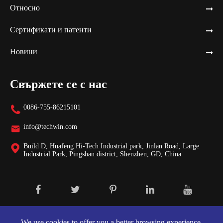
Относно
Сертификати и патенти
Новини
Свържете се с нас
0086-755-86215101

info@techwin.com

Build D, Huafeng Hi-Tech Industrial park, Jinlan Road, Large

Industrial Park, Pingshan district, Shenzhen, GD, China
Авторски права ©
Shenzhen Techwin Lightning Technologies Co.,
Ltd.
Всички права запазени.
We use cookies to offer you a better browsing experience,