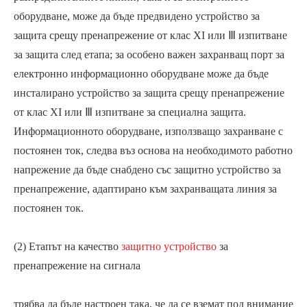
оборудване, може да бъде предвидено устройство за
защита срещу пренапрежение от клас ХІ или Ⅲ изпитване
за защита след етапа; за особено важен захранващ порт за
електронно информационно оборудване може да бъде
инсталирано устройство за защита срещу пренапрежение
от клас ХІ или Ⅲ изпитване за специална защита.
Информационното оборудване, използващо захранване с
постоянен ток, следва въз основа на необходимото работно
напрежение да бъде снабдено със защитно устройство за
пренапрежение, адаптирано към захранващата линия за
постоянен ток.
(2) Етапът на качество
защитно устройство
за
пренапрежение на сигнала
трябва да бъде настроен така, че да се вземат под внимание