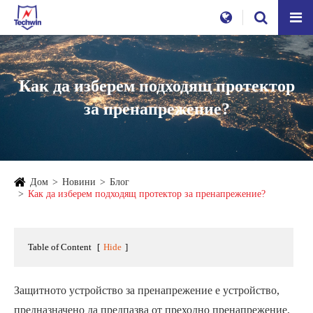
Как да изберем подходящ протектор
за пренапрежение?
Дом
Новини
Блог
Как да изберем подходящ протектор за пренапрежение?
Table of Content
[
Hide
]
Защитното устройство за пренапрежение е устройство,
предназначено да предпазва от преходно пренапрежение,