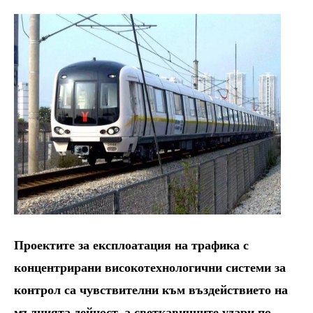
Проектите за експлоатация на трафика с
концентрирани високотехнологични системи за
контрол са чувствителни към въздействието на
мълнията дейност, а светкавичните удари по