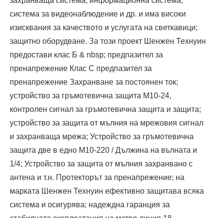
захранваща система, информационна система,
система за видеонаблюдение и др. и има високи
изисквания за качеството и услугата на светкавици;
защитно оборудване. За този проект Шенжен Технуин
предостави клас Б & nbsp; предпазител за
пренапрежение Клас С предпазител за
пренапрежение Захранване за постоянен ток;
устройство за гръмотевична защита М10-24,
контролен сигнал за гръмотевична защита и защита;
устройство за защита от мълния на мрежовия сигнал
и захранваща мрежа; Устройство за гръмотевична
защита две в едно М10-220 / Дължина на вълната и
1/4; Устройство за защита от мълния захранвано с
антена и т.н. Протекторът за пренапрежение; на
марката Шенжен Технуин ефективно защитава всяка
система и осигурява; надеждна гаранция за