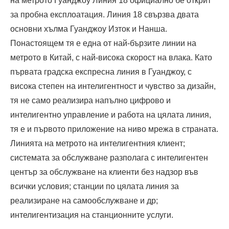
на метрото Гуанджоу Линия 18 официално бе открит
за пробна експлоатация. Линия 18 свързва двата
основни хълма Гуанджоу Изток и Нанша.
Понастоящем тя е една от най-бързите линии на
метрото в Китай, с най-висока скорост на влака. Като
първата градска експресна линия в Гуанджоу, с
висока степен на интелигентност и чувство за дизайн,
тя не само реализира напълно цифрово и
интелигентно управление и работа на цялата линия,
тя е и първото приложение на ниво мрежа в страната.
Линията на метрото на интелигентния клиент;
системата за обслужване разполага с интелигентен
център за обслужване на клиенти без надзор във
всички условия; станции по цялата линия за
реализиране на самообслужване и др;
интелигентизация на станционните услуги.