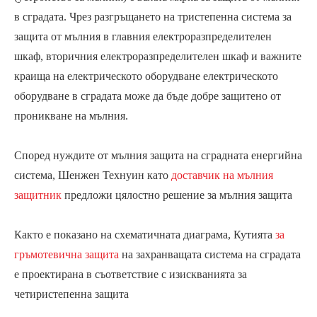
в сградата. Чрез разгръщането на тристепенна система за
защита от мълния в главния електроразпределителен
шкаф, вторичния електроразпределителен шкаф и важните
краища на електрическото оборудване електрическото
оборудване в сградата може да бъде добре защитено от
проникване на мълния.
Според нуждите от мълния защита на сградната енергийна
система, Шенжен Технуин като
доставчик на мълния
защитник
предложи цялостно решение за мълния защита
Както е показано на схематичната диаграма, Кутията
за
гръмотевична защита
на захранващата система на сградата
е проектирана в съответствие с изискванията за
четиристепенна защита