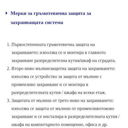
Мерки за гръмотевична защита за
захранващата система
Първостепенната гръмотевична защита на
захранването: използва се и монтира в главното
захранване разпределителна кутия/шкаф на сградата.
Второ ниво мълниезащитна защита на захранването:
използва се устройство за защита от мълнии с
променливо захранване и се монтира в
разпределителната кутия / шкафа на всеки етаж.
Защитата от мълнии от трето ниво на захранването:
използва се защита от мълнии от променливотоково
захранване и се инсталира в разпределителната кутия /
шкафа на компютърното помещение, офиса и др.