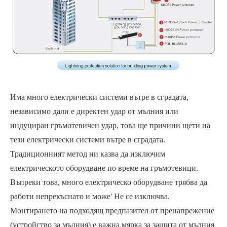
Има много електрически системи вътре в сградата,
независимо дали е директен удар от мълния или
индуциран гръмотевичен удар, това ще причини щети на
тези електрически системи вътре в сградата.
Традиционният метод ни казва да изключим
електрическото оборудване по време на гръмотевици.
Въпреки това, много електрическо оборудване трябва да
работи непрекъснато и може' Не се изключва.
Монтирането на подходящ предпазител от пренапрежение
(устройство за мълния) е важна мярка за защита от мълния