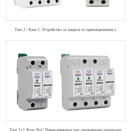
Тип 2 / Клас С Устройство за защита от пренапрежение с
променливотоково захранване
Тип 1+2 /Клас В+С Превключвател тип светкавичен напрегнат