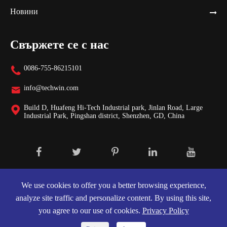
Новини
Свържете се с нас
0086-755-86215101

info@techwin.com

Build D, Huafeng Hi-Tech Industrial park, Jinlan Road, Large

Industrial Park, Pingshan district, Shenzhen, GD, China
Авторски права ©
Shenzhen Techwin Lightning Technologies Co.,
Ltd.
Всички права запазени.
We use cookies to offer you a better browsing experience,
analyze site traffic and personalize content. By using this site,
Карта на сайта
|
Декларация за поверителност
you agree to our use of cookies.
Privacy Policy